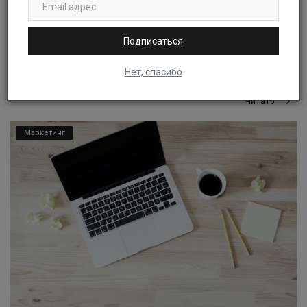
маркетплейсов...
Oleg Kuklin
Фев 28, 2023
0
993
Подписаться
Хотите выбрать сервис аналитики для маркетплейсов?
Ознакомьтесь с нашим обзором пяти популярных платформ. Мы
Нет, спасибо
сравниваем их характе...
Читать
Маркетинг