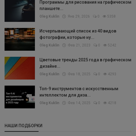
Программы для рисования на графическом
планшете...
Oleg Kuklin
Янв 29, 2026
0
5358
Исчерпывающий список из 40 видов
фотографии, которые ну...
Oleg Kuklin
Фев 21, 2023
0
5242
Цветовые тренды 2025 года в графическом
дизайне...
Oleg Kuklin
Фев 18, 2025
0
4293
Топ-9 инструментов с искусственным
интеллектом для диза...
Oleg Kuklin
Фев 14, 2025
0
4218
НАШИ ПОДБОРКИ