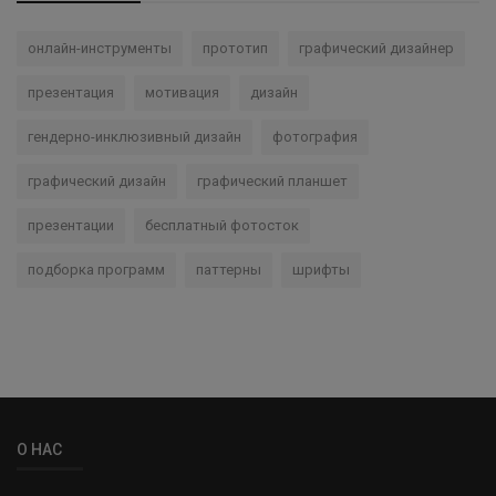
онлайн-инструменты
прототип
графический дизайнер
презентация
мотивация
дизайн
гендерно-инклюзивный дизайн
фотография
графический дизайн
графический планшет
презентации
бесплатный фотосток
подборка программ
паттерны
шрифты
О НАС