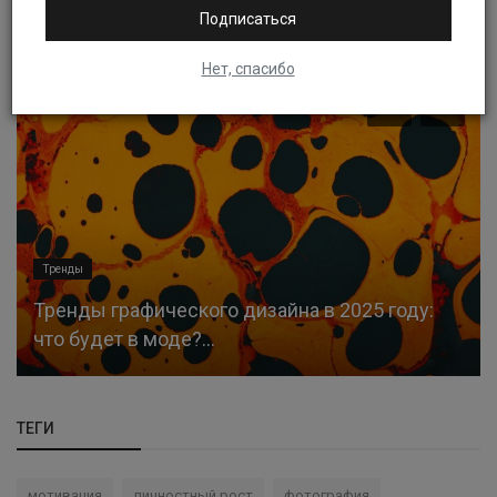
СЛУЧАЙНЫЕ СТАТЬИ
Подписаться
Нет, спасибо
Тренды
Тренды графического дизайна в 2025 году:
что будет в моде?...
ТЕГИ
мотивация
личностный рост
фотография