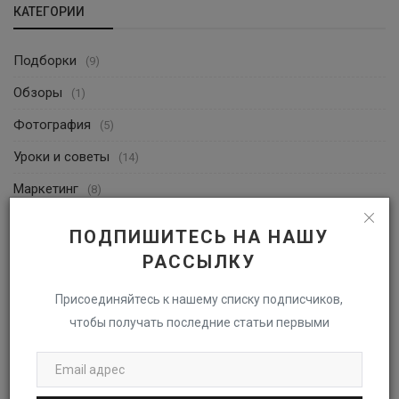
КАТЕГОРИИ
Подборки
(9)
Обзоры
(1)
Фотография
(5)
Уроки и советы
(14)
Маркетинг
(8)
Дизайн
(23)
ПОДПИШИТЕСЬ НА НАШУ
Технологии
(1)
РАССЫЛКУ
Креатив
(0)
Присоединяйтесь к нашему списку подписчиков,
Тренды
(6)
чтобы получать последние статьи первыми
Социальные сети
(1)