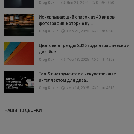
Oleg Kuklin
Янв 29, 2026
0
5358
Исчерпывающий список из 40 видов
фотографии, которые ну...
Oleg Kuklin
Фев 21, 2023
0
5240
Цветовые тренды 2025 года в графическом
дизайне...
Oleg Kuklin
Фев 18, 2025
0
4293
Топ-9 инструментов с искусственным
интеллектом для диза...
Oleg Kuklin
Фев 14, 2025
0
4218
НАШИ ПОДБОРКИ