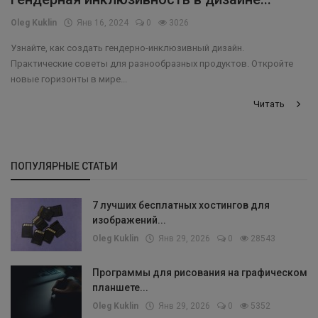
Oleg Kuklin
Янв 16, 2024
0
3026
Узнайте, как создать гендерно-инклюзивный дизайн.
Практические советы для разнообразных продуктов. Откройте
новые горизонты в мире...
Читать
ПОПУЛЯРНЫЕ СТАТЬИ
7 лучших бесплатных хостингов для
изображений...
Oleg Kuklin
Янв 29, 2026
0
28543
Программы для рисования на графическом
планшете...
Oleg Kuklin
Янв 29, 2026
0
5352