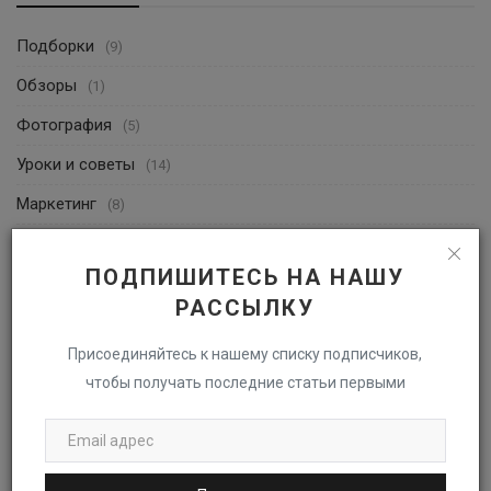
Подборки
(9)
Обзоры
(1)
Фотография
(5)
Уроки и советы
(14)
Маркетинг
(8)
Дизайн
(23)
ПОДПИШИТЕСЬ НА НАШУ
Технологии
(1)
РАССЫЛКУ
Креатив
(0)
Присоединяйтесь к нашему списку подписчиков,
Тренды
(6)
чтобы получать последние статьи первыми
Социальные сети
(1)
СЛУЧАЙНЫЕ СТАТЬИ