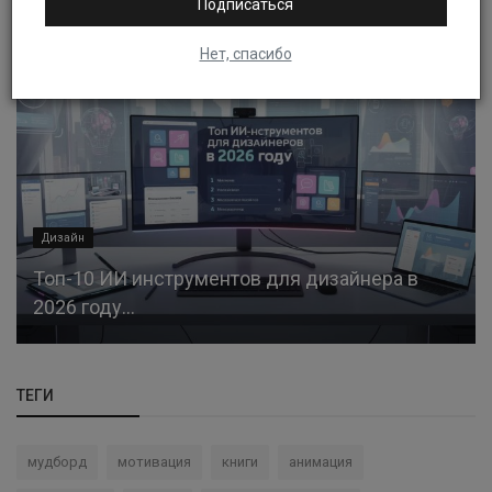
Подписаться
Нет, спасибо
Дизайн
Топ-10 ИИ инструментов для дизайнера в
2026 году...
ТЕГИ
мудборд
мотивация
книги
анимация