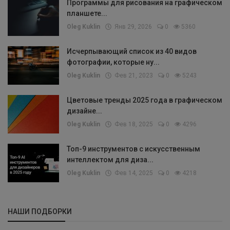
Программы для рисования на графическом
планшете...
Oleg Kuklin
Янв 29, 2026
0
5360
Исчерпывающий список из 40 видов
фотографии, которые ну...
Oleg Kuklin
Фев 21, 2023
0
5243
Цветовые тренды 2025 года в графическом
дизайне...
Oleg Kuklin
Фев 18, 2025
0
4296
Топ-9 инструментов с искусственным
интеллектом для диза...
Oleg Kuklin
Фев 14, 2025
0
4218
НАШИ ПОДБОРКИ