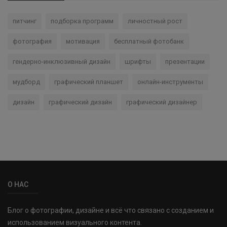
питчинг
подборка программ
личностный рост
фотография
мотивация
бесплатный фотобанк
гендерно-инклюзивный дизайн
шрифты
презентации
мудборд
графический планшет
онлайн-инструменты
дизайн
графический дизайн
графический дизайнер
О НАС
Блог о фотографии, дизайне и всё что связано с созданием и
использованием визуального контента.